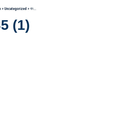
n
>
Uncategorized
>
বাংলাদেশ স্যাটেলাইট ১: লাভের গল্পের আড়ালে লোকসানের নথি, ৪০টি ট্রান্সপন্ডার অর্ধেকই খালি
5 (1)