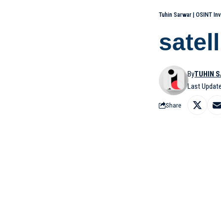
Tuhin Sarwar | OSINT Inv
satel
By
TUHIN 
Last Updat
Share